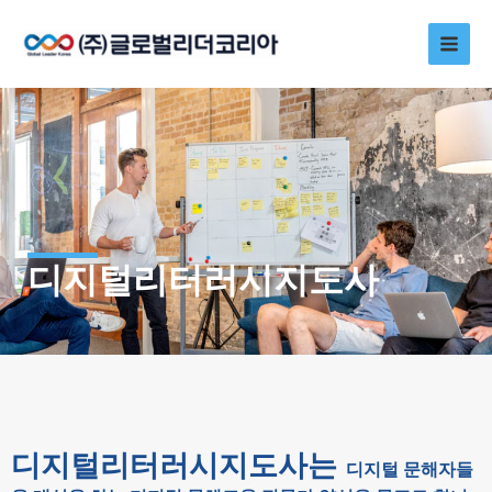
콘
Main
텐
츠
Men
로
건
너
뛰
기
디지털리터러시지도사
디지털리터러시지도사는
디지털 문해자들