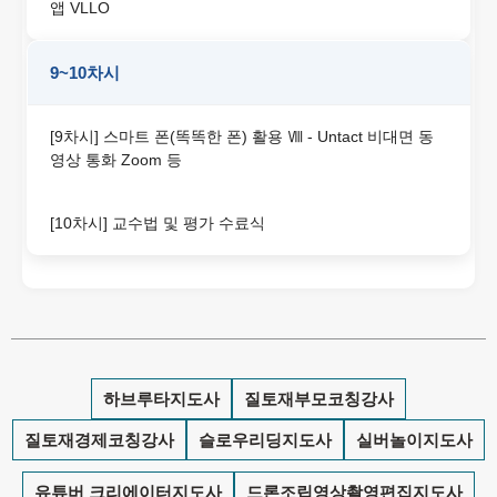
앱 VLLO
9~10차시
[9차시] 스마트 폰(똑똑한 폰) 활용 Ⅷ - Untact 비대면 동
영상 통화 Zoom 등
[10차시] 교수법 및 평가 수료식
하브루타지도사
질토재부모코칭강사
질토재경제코칭강사
슬로우리딩지도사
실버놀이지도사
유튜버 크리에이터지도사
드론조립영상촬영편집지도사