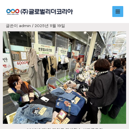
콘
Main
텐
츠
Men
로
글쓴이
admin
/
2025년 11월 19일
건
너
뛰
기