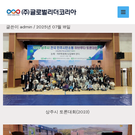
콘
Main
텐
츠
Men
로
글쓴이
admin
/
2025년 07월 18일
건
너
뛰
기
상주시 토론대회(2023)