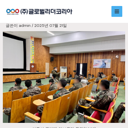
콘
Main
텐
츠
Men
로
글쓴이
admin
/
2025년 07월 21일
건
너
뛰
기