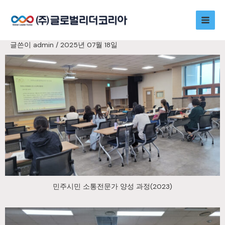
콘
Main
텐
츠
Men
로
글쓴이
admin
/
2025년 07월 18일
건
너
뛰
기
민주시민 소통전문가 양성 과정(2023)