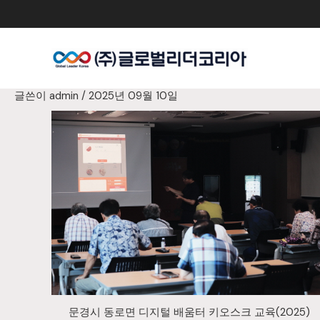
콘
텐
츠
로
건
너
글쓴이
admin
/
2025년 09월 10일
뛰
기
문경시 동로면 디지털 배움터 키오스크 교육(2025)