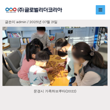
콘
Main
텐
츠
Men
로
글쓴이
admin
/
2025년 07월 21일
건
너
뛰
기
문경시 가족하브루타(2022)