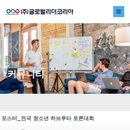
콘
Main
텐
츠
Men
로
건
너
뛰
기
커뮤니티
포스터_전국 청소년 하브루타 토론대회