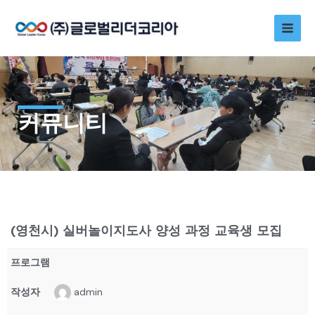
콘
Main
텐
츠
Men
로
건
너
뛰
기
커뮤니티
(영천시) 실버놀이지도사 양성 과정 교육생 모집
프로그램
작성자
admin